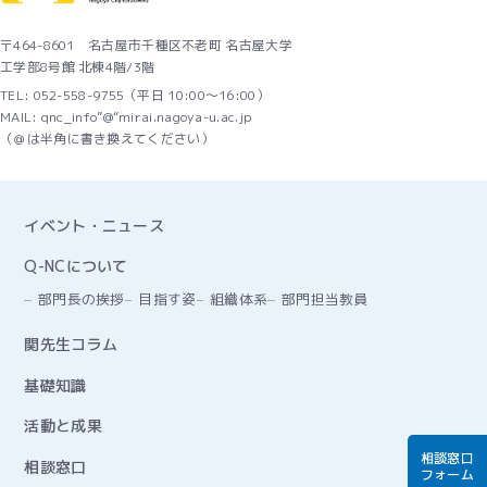
〒464-8601 名古屋市千種区不老町 名古屋大学
工学部8号館 北棟4階/3階
TEL: 052-558-9755（平日 10:00～16:00）
MAIL: qnc_info”@“mirai.nagoya-u.ac.jp
（＠は半角に書き換えてください）
イベント・ニュース
Q-NCについて
部門長の挨拶
目指す姿
組織体系
部門担当教員
関先生コラム
基礎知識
活動と成果
相談窓口
相談窓口
フォーム