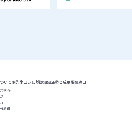
について
関先生コラム
基礎知識
活動と成果
相談窓口
の挨拶
姿
系
当教員