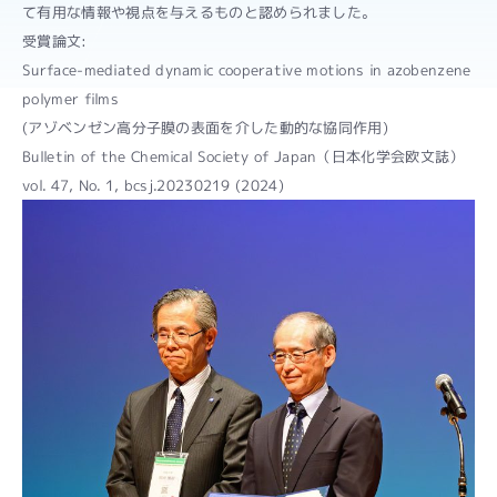
て有用な情報や視点を与えるものと認められました。
受賞論文:
Surface-mediated dynamic cooperative motions in azobenzene
polymer films
(アゾベンゼン高分子膜の表面を介した動的な協同作用)
Bulletin of the Chemical Society of Japan（日本化学会欧文誌）
vol. 47, No. 1, bcsj.20230219 (2024)