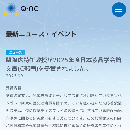
最新ニュース・イベント
ニュース
関隆広特任教授が2025年度日本液晶学会論
文賞(C部門)を受賞されました。
2025.09.11
受賞内容：
受賞の論文は、光応答機能分子として広範に利用されているアゾベ
ンゼンの研究の歴史と背景を踏まえ、これを組み込んだ光応答液晶
システム、特に液晶ディスプレイの製造へ応用されている表面光配
向現象に関わる研究動向をまとめたものです。この総説論文の内容
が液晶科学や光応答高分子材料に携わる多くの研究者や学生にとっ